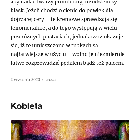
aby nadać twarzy promienny, młodzieńczy
blask. Jeżeli chodzi o cienie do powiek dla
dojrzałej cery – te kremowe sprawdzają się
fenomenalnie, a do tego występują w wielu
przeróżnych postaciach, jednakowoż okazuje
się, iż te umieszczone w tubkach są
najłatwiejsze w użyciu – wolno je niezmiernie
łatwo rozprowadzić pędzlem bądź też palcem.
Data
Kategorie
3 września 2020
uroda
publikacji
Kobieta