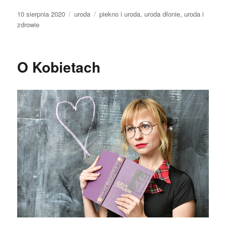
Data
Kategorie
Tagi
10 sierpnia 2020
uroda
piekno i uroda
,
uroda dłonie
,
uroda i
publikacji
zdrowie
O Kobietach