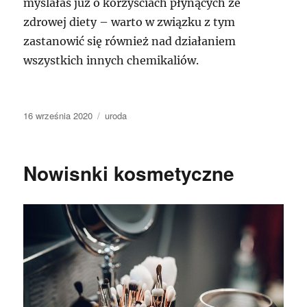
myślałaś już o korzyściach płynących ze
zdrowej diety – warto w związku z tym
zastanowić się również nad działaniem
wszystkich innych chemikaliów.
Data
Kategorie
16 września 2020
uroda
publikacji
Nowisnki kosmetyczne