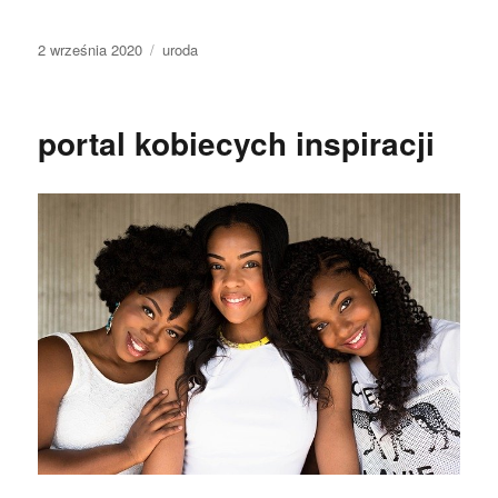
Data
Kategorie
2 września 2020
uroda
publikacji
portal kobiecych inspiracji