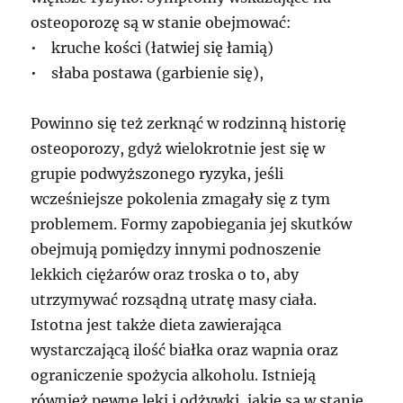
osteoporozę są w stanie obejmować:
• kruche kości (łatwiej się łamią)
• słaba postawa (garbienie się),
Powinno się też zerknąć w rodzinną historię
osteoporozy, gdyż wielokrotnie jest się w
grupie podwyższonego ryzyka, jeśli
wcześniejsze pokolenia zmagały się z tym
problemem. Formy zapobiegania jej skutków
obejmują pomiędzy innymi podnoszenie
lekkich ciężarów oraz troska o to, aby
utrzymywać rozsądną utratę masy ciała.
Istotna jest także dieta zawierająca
wystarczającą ilość białka oraz wapnia oraz
ograniczenie spożycia alkoholu. Istnieją
również pewne leki i odżywki, jakie są w stanie