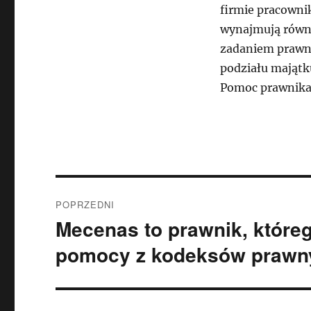
firmie pracowni
wynajmują równ
zadaniem prawnik
podziału majątk
Pomoc prawnika
Nawigacja
POPRZEDNI
wpisu
Mecenas to prawnik, które
Poprzedni
wpis:
pomocy z kodeksów prawn