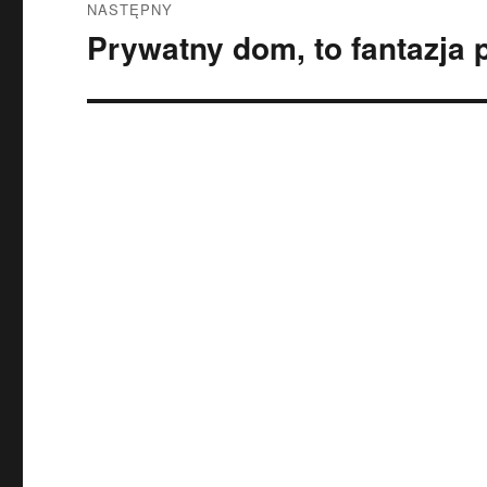
NASTĘPNY
Prywatny dom, to fantazja 
Następny
wpis: