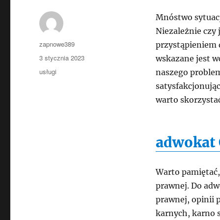
Mnóstwo sytuacj
Niezależnie czy 
Autor
zapnowe389
przystąpieniem 
Data
3 stycznia 2023
wskazane jest w
publikacji
Kategorie
usługi
naszego problem
satysfakcjonując
warto skorzysta
adwokat 
Warto pamiętać,
prawnej. Do adwo
prawnej, opinii 
karnych, karno 