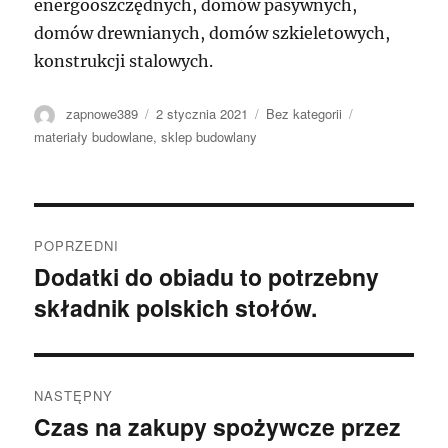
energooszczędnych, domów pasywnych,
domów drewnianych, domów szkieletowych,
konstrukcji stalowych.
Autor
Data
Kategorie
Tagi
zapnowe389
2 stycznia 2021
Bez kategorii
publikacji
materiały budowlane
,
sklep budowlany
Nawigacja
POPRZEDNI
wpisu
Dodatki do obiadu to potrzebny
Poprzedni
składnik polskich stołów.
wpis:
NASTĘPNY
Czas na zakupy spożywcze przez
Następny